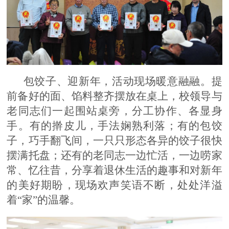
包饺子、迎新年，活动现场暖意融融。提
前备好的面、馅料整齐摆放在桌上，校领导与
老同志们一起围站桌旁，分工协作、各显身
手。有的擀皮儿，手法娴熟利落；有的包饺
子，巧手翻飞间，一只只形态各异的饺子很快
摆满托盘；还有的老同志一边忙活，一边唠家
常、忆往昔，分享着退休生活的趣事和对新年
的美好期盼，现场欢声笑语不断，处处洋溢
着
“家”的温馨。