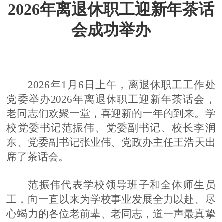
202
6
年离退休职工迎新
年
茶话
会成功举办
202
6
年
1
月
6
日上午，离退休职工工作处
党委举办
202
6
年离退休职工迎新
年
茶话会，
老同志们欢聚一堂，喜迎新的一年的到来。学
校党委书记范振伟、
党委副书记、
校长李润
东
、
党委
副书记张业伟
、党政办主任
王浩天
出
席了茶话会。
范振伟代表学校领导班子和全体师生员
工，向一直以来为学校事业发展全力以赴、尽
心竭力的各位老前辈、老同志，道一声最真挚